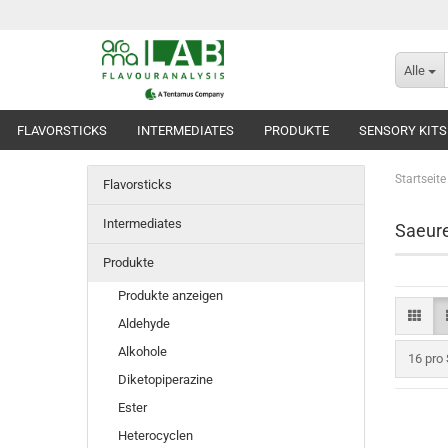
Alle
FLAVORSTICKS
INTERMEDIATES
PRODUKTE
SENSORY KITS
Startseite
Flavorsticks
Intermediates
Saeur
Produkte
Produkte anzeigen
Aldehyde
Alkohole
pro Sei
16 pro 
Diketopiperazine
Ester
Heterocyclen