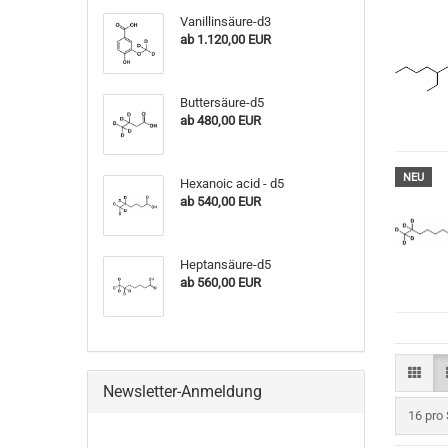
Vanillinsäure-d3
ab 1.120,00 EUR
Buttersäure-d5
ab 480,00 EUR
NEU
Hexanoic acid - d5
ab 540,00 EUR
Heptansäure-d5
ab 560,00 EUR
Newsletter-Anmeldung
pro Sei
16 pro 