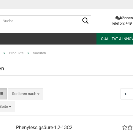
Suche...
Können 
Telefon: +49
QUALITÄT & INNO
»
»
Produkte
Saeuren
en
Sortieren nach
Sortieren nach
«
te
Seite
Phenylessigsäure-1,2-13C2