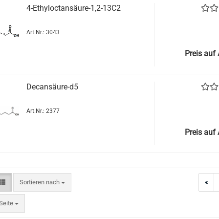
4-Ethyloctansäure-1,2-13C2
Art.Nr.: 3043
Preis auf
Decansäure-d5
Art.Nr.: 2377
Preis auf
Sortieren nach
Sortieren nach
«
te
Seite