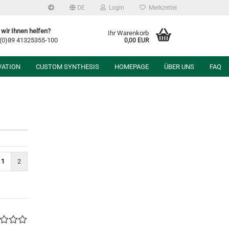
DE
Login
Merkzettel
wir Ihnen helfen?
Ihr Warenkorb
 (0)89 41325355-100
0,00 EUR
VATION
CUSTOM SYNTHESIS
HOMEPAGE
ÜBER UNS
FAQ
1
2