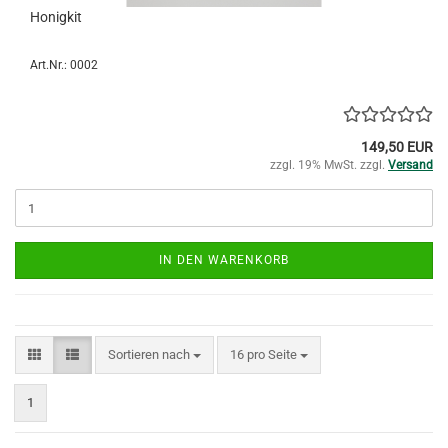
Honigkit
Art.Nr.: 0002
149,50 EUR
zzgl. 19% MwSt. zzgl.
Versand
IN DEN WARENKORB
Sortieren nach
pro Seite
Sortieren nach
16 pro Seite
1