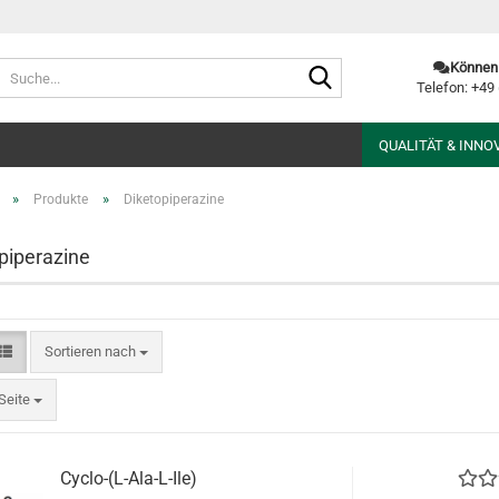
Suche...
Können 
Telefon: +49
QUALITÄT & INNO
»
»
Produkte
Diketopiperazine
piperazine
Sortieren nach
Sortieren nach
te
Seite
Cyclo-(L-Ala-L-Ile)