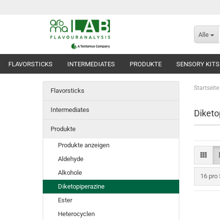
Alle
FLAVORSTICKS
INTERMEDIATES
PRODUKTE
SENSORY KITS
Startseite
Flavorsticks
Intermediates
Diketo
Produkte
Produkte anzeigen
Aldehyde
Alkohole
pro Sei
16 pro 
Diketopiperazine
Ester
Heterocyclen