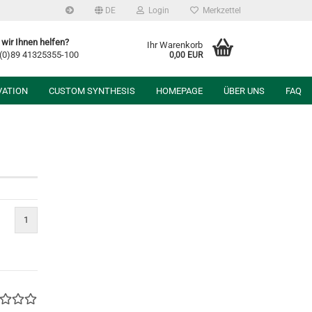
DE
Login
Merkzettel
wir Ihnen helfen?
Ihr Warenkorb
 (0)89 41325355-100
0,00 EUR
VATION
CUSTOM SYNTHESIS
HOMEPAGE
ÜBER UNS
FAQ
1