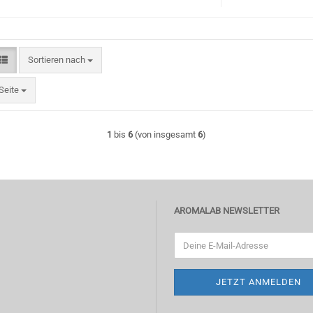
Sortieren nach
Sortieren nach
te
Seite
1
bis
6
(von insgesamt
6
)
AROMALAB NEWSLETTER