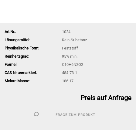
Art.Nr.:
1024
Lösungsmittel:
Rein-Substanz
Physikalische Form:
Feststoff
Reinheitsgrad:
95% min.
Formel:
C10H6N2O2
CAS Nr unmarkiert:
484-73-1
Molare Masse:
186.17
Preis auf Anfrage
FRAGE ZUM PRODUKT