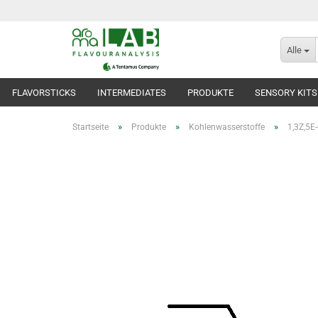
Alle
FLAVORSTICKS
INTERMEDIATES
PRODUKTE
SENSORY KITS
»
»
»
Startseite
Produkte
Kohlenwasserstoffe
1,3Z,5E-