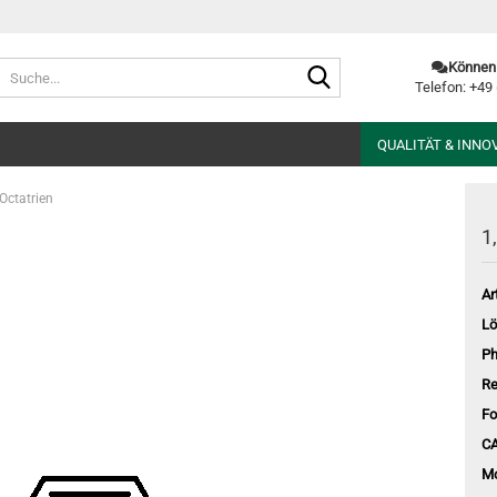
Suche...
Können 
Telefon: +49
QUALITÄT & INNO
Octatrien
1
Art
Lö
Ph
Re
Fo
CA
Mo