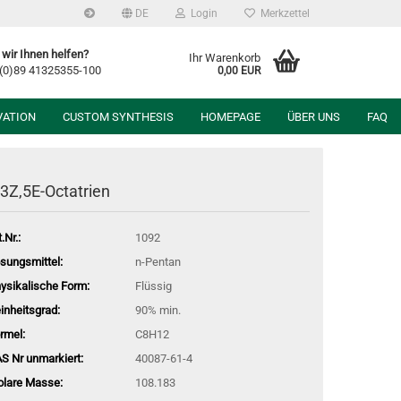
DE
Login
Merkzettel
wir Ihnen helfen?
Ihr Warenkorb
 (0)89 41325355-100
0,00 EUR
VATION
CUSTOM SYNTHESIS
HOMEPAGE
ÜBER UNS
FAQ
,3Z,5E-Octatrien
.Nr.:
1092
sungsmittel:
n-Pentan
ysikalische Form:
Flüssig
inheitsgrad:
90% min.
rmel:
C8H12
S Nr unmarkiert:
40087-61-4
lare Masse:
108.183