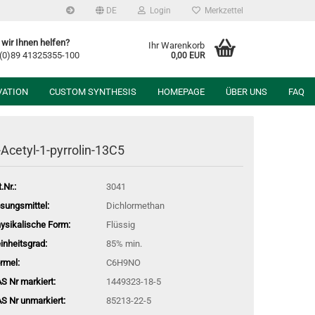
DE
Login
Merkzettel
wir Ihnen helfen?
Ihr Warenkorb
 (0)89 41325355-100
0,00 EUR
VATION
CUSTOM SYNTHESIS
HOMEPAGE
ÜBER UNS
FAQ
-Acetyl-1-pyrrolin-13C5
.Nr.:
3041
sungsmittel:
Dichlormethan
ysikalische Form:
Flüssig
inheitsgrad:
85% min.
rmel:
C6H9NO
S Nr markiert:
1449323-18-5
S Nr unmarkiert:
85213-22-5