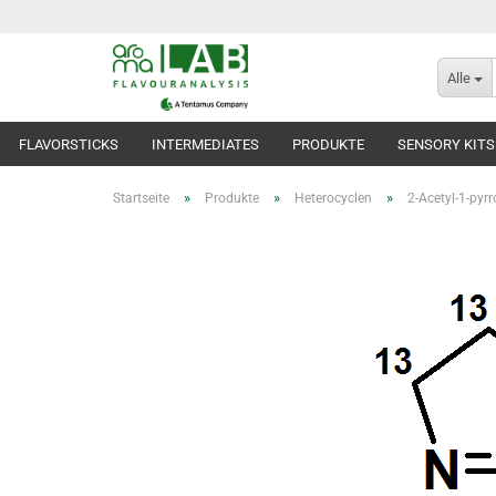
Alle
FLAVORSTICKS
INTERMEDIATES
PRODUKTE
SENSORY KITS
»
»
»
Startseite
Produkte
Heterocyclen
2-Acetyl-1-pyr