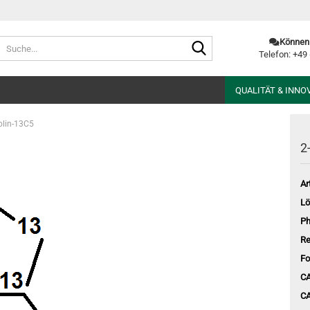
Suche...
Können 
Telefon: +49
QUALITÄT & INNO
rolin-13C5
2
Art
Lö
Ph
Re
Fo
CA
CA