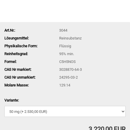
Art.Nr.:
3044
Lösungsmittel:
Reinsubstanz
Physikalische Form:
Flüssig
Reinheitsgrad:
95% min.
Formel:
C5H5NOS
CAS Nr markiert:
3028870-64-3
CAS Nr unmarkiert:
24295-03-2
Molare Masse:
129.14
Variante:
3.220,00 EUR