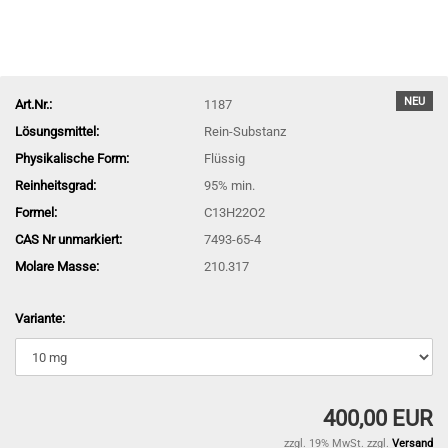
NEU
Art.Nr.:
1187
Lösungsmittel:
Rein-Substanz
Physikalische Form:
Flüssig
Reinheitsgrad:
95% min.
Formel:
C13H22O2
CAS Nr unmarkiert:
7493-65-4
Molare Masse:
210.317
Variante:
400,00 EUR
zzgl. 19% MwSt. zzgl.
Versand