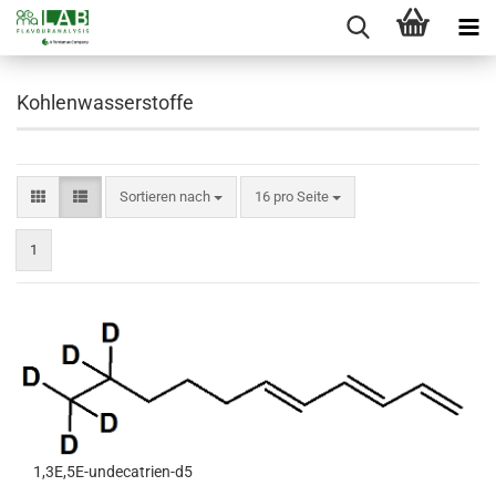
Kohlenwasserstoffe
Sortieren nach
pro Seite
Sortieren nach
16 pro Seite
1
1,3E,5E-undecatrien-d5