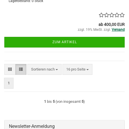
Lagerbestand: 0 Stück
ab 400,00 EUR
zzgl. 19% MwSt. zzgl.
Versand
ZUM ARTIKEL
Sortieren nach
pro Seite
Sortieren nach
16 pro Seite
1
1
bis
5
(von insgesamt
5
)
Newsletter-Anmeldung