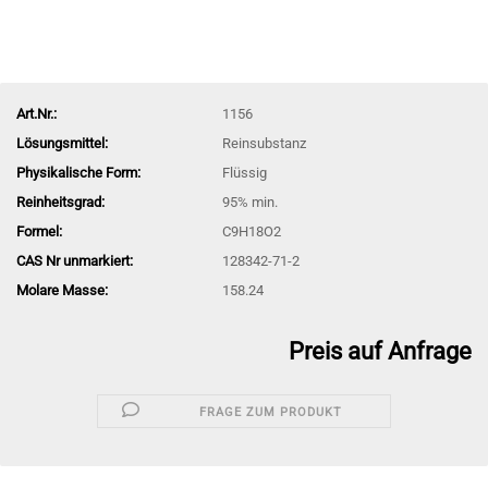
Art.Nr.:
1156
Lösungsmittel:
Reinsubstanz
Physikalische Form:
Flüssig
Reinheitsgrad:
95% min.
Formel:
C9H18O2
CAS Nr unmarkiert:
128342-71-2
Molare Masse:
158.24
Preis auf Anfrage
FRAGE ZUM PRODUKT