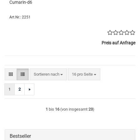
Cumarin-d6
Art.Nr.: 2251
Preis auf Anfrage
Sortieren nach
pro Seite
Sortieren nach
16 pro Seite
1
2
»
1
bis
16
(von insgesamt
23
)
Bestseller